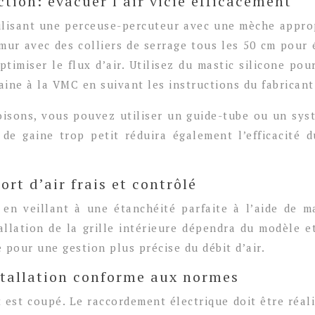
tion: évacuer l’air vicié efficacement
tilisant une perceuse-percuteur avec une mèche approp
 mur avec des colliers de serrage tous les 50 cm pour é
optimiser le flux d’air. Utilisez du mastic silicone po
gaine à la VMC en suivant les instructions du fabricant
loisons, vous pouvez utiliser un guide-tube ou un sy
 de gaine trop petit réduira également l’efficacité
ort d’air frais et contrôlé
 en veillant à une étanchéité parfaite à l’aide de m
nstallation de la grille intérieure dépendra du modèle 
e pour une gestion plus précise du débit d’air.
stallation conforme aux normes
t est coupé. Le raccordement électrique doit être ré