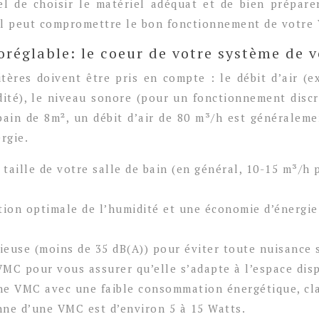
l de choisir le matériel adéquat et de bien préparer 
iel peut compromettre le bon fonctionnement de votre
oréglable: le coeur de votre système de v
tères doivent être pris en compte : le débit d’air (
ité), le niveau sonore (pour un fonctionnement discre
e bain de 8m², un débit d’air de 80 m³/h est général
rgie.
 taille de votre salle de bain (en général, 10-15 m³/h 
tion optimale de l’humidité et une économie d’énergie.
euse (moins de 35 dB(A)) pour éviter toute nuisance 
VMC pour vous assurer qu’elle s’adapte à l’espace disp
ne VMC avec une faible consommation énergétique, clas
nne d’une VMC est d’environ 5 à 15 Watts.