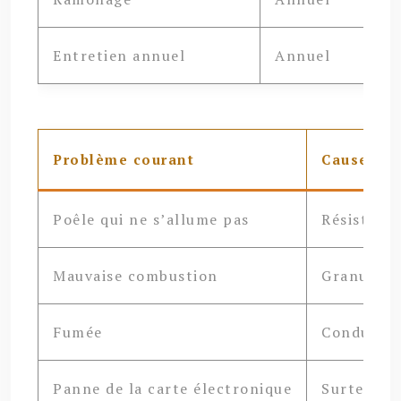
Entretien annuel
Annuel
Problème courant
Cause pos
Poêle qui ne s’allume pas
Résistanc
Mauvaise combustion
Granulés d
Fumée
Conduit o
Panne de la carte électronique
Surtensio