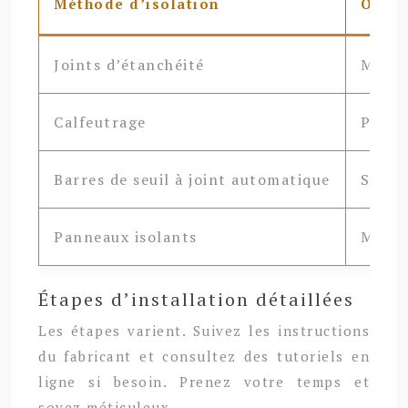
Méthode d’isolation
Outil
Joints d’étanchéité
Mètre
Calfeutrage
Pistol
Barres de seuil à joint automatique
Scie, 
Panneaux isolants
Mètre
Étapes d’installation détaillées
Les étapes varient. Suivez les instructions
du fabricant et consultez des tutoriels en
ligne si besoin. Prenez votre temps et
soyez méticuleux.